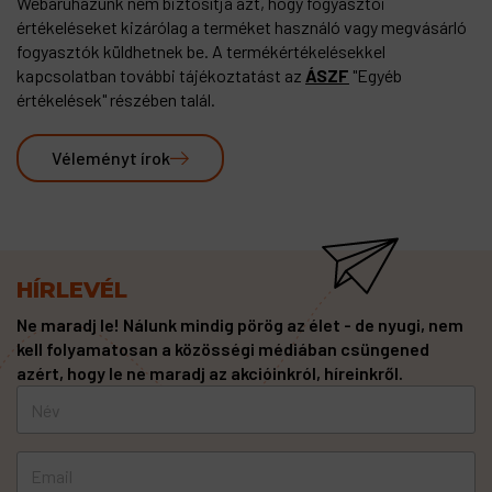
Webáruházunk nem biztosítja azt, hogy fogyasztói
értékeléseket kizárólag a terméket használó vagy megvásárló
fogyasztók küldhetnek be. A termékértékelésekkel
kapcsolatban további tájékoztatást az
ÁSZF
"Egyéb
értékelések" részében talál.
Véleményt írok
HÍRLEVÉL
Ne maradj le! Nálunk mindig pörög az élet - de nyugi, nem
kell folyamatosan a közösségi médiában csüngened
azért, hogy le ne maradj az akcióinkról, híreinkről.