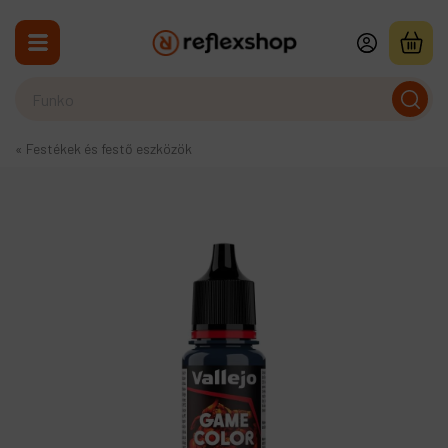
2
«
Festékek és festő eszközök