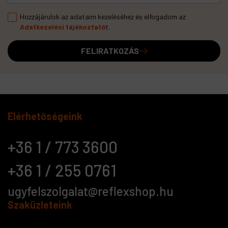
Hozzájárulok az adataim kezeléséhez és elfogadom az
Adatkezelési tájékoztató
t.
FELIRATKOZÁS
Elérhetőségeink
+36 1 / 773 3600
+36 1 / 255 0761
ugyfelszolgalat@reflexshop.hu
Szaküzleteink