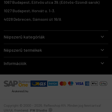
1067 Budapest, Eötvös utca 39. (Eötvös-Szondi sarok)
1027 Budapest, Horvát u. 1-3.
4028 Debrecen, Sámsoni út 16/A
Népszerű kategóriák
Népszerű termékek
Információk
Árukereső.hu
Copyright © 2000 - 2026. Reflexshop Kft. Minden jog fenntartva!
UX/UI, frontend:
PW Studio